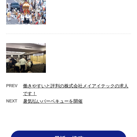
八剱八幡神社 関東一の大神輿巡行
お久しぶりです！ 暑い日が続いています
が、皆様いかがお過ごしでしょうか？ 弊社
では、今年も八剱八幡神 …
水砕慰労会に参加
水砕設備操業停止慰労会に招待していただ
き、参加してきました！その時の様子で
す。 一時は昼夜交代の …
PREV
働きやすいと評判の株式会社メイアイテックの求人
です！
NEXT
暑気払いバーベキューを開催