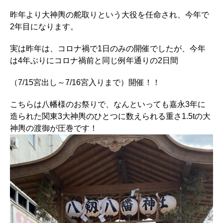
昨年より大神輿の舵取りという大役を任命され、今年で
2年目になります。
実は昨年は、コロナ禍で1日のみの開催でしたが、今年
は4年ぶりにコロナ禍前と同じ例年通りの2日間
（7/15宮出し～7/16宮入りまで）開催！！
こちらは八幡様のお祭りで、なんといっても嘉永3年に
造られた関東3大神輿のひとつに数えられる重さ1.5tの大
神輿の渡御が圧巻です！