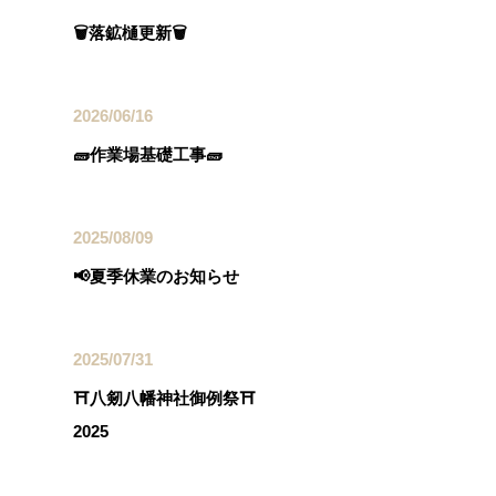
🗑落鉱樋更新🗑
2026/06/16
🧱作業場基礎工事🧱
2025/08/09
📢夏季休業のお知らせ
2025/07/31
⛩八剱八幡神社御例祭⛩
2025