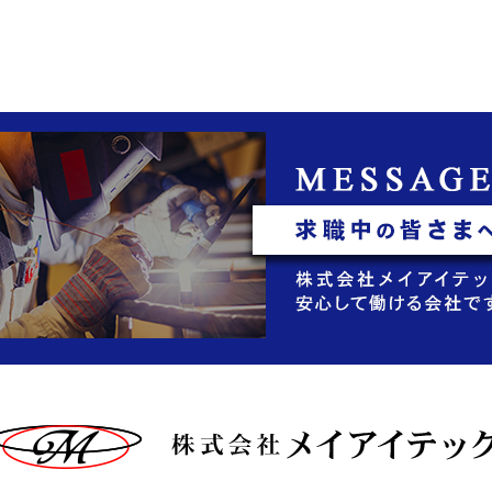
募集】一生ものの知
「モノづくり」の魅力を味
・技術を身につ…
わってみませんか…
木更津市に本社を置く株
はじめまして！ 株式会社メイア
メイアイテックは、プラ
イテックです。 弊社では、千葉
備工事などで活躍してく
県木更津を拠点に、機械器具設
る新しい仲間を …
置や土木・建 …