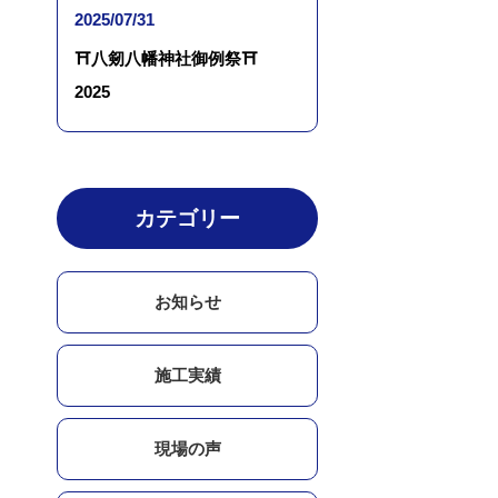
2025/07/31
⛩八剱八幡神社御例祭⛩
2025
カテゴリー
お知らせ
施工実績
現場の声