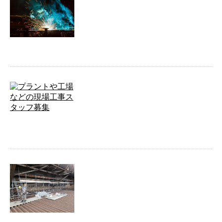
【求人中】給排水設備の配管工事は
株式会社…
地元密着型で活動中です 千葉県木更津市の
株式会社メイアイテックでは、配管設備工
事を承っております。空 …
プラントや工場などの現場工事スタ
ッフ募集
ただいま弊社では、現場工事スタッフを求
人募集しています。プラントや工場など
で、配管工事や機械メンテナ …
700A配管製作
700A配管製作 700Aの配管製作をしまし
た！ 配管の『製作』も弊社にお任せを！ 千
葉県木更津市の …